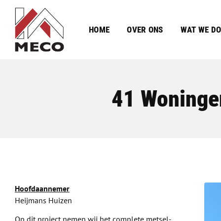
HOME
OVER ONS
WAT WE D
41 Woninge
Hoofdaannemer
Heijmans Huizen
Op dit project nemen wij het complete metsel-,